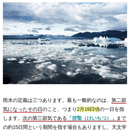
雨水の定義は三つあります。最も一般的なのは、
第二節
気になったその日
のこと、つまり
2月19日頃
の一日を指
します。
次の第三節気である
「啓蟄（けいちつ）」
まで
の約15日間という期間
を指す場合もありますし、天文学