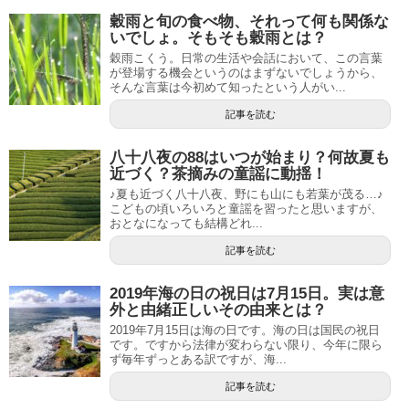
穀雨と旬の食べ物、それって何も関係な
いでしょ。そもそも穀雨とは？
穀雨こくう。日常の生活や会話において、この言葉
が登場する機会というのはまずないでしょうから、
そんな言葉は今初めて知ったという人がい...
記事を読む
八十八夜の88はいつが始まり？何故夏も
近づく？茶摘みの童謡に動揺！
♪夏も近づく八十八夜、野にも山にも若葉が茂る…♪
こどもの頃いろいろと童謡を習ったと思いますが、
おとなになっても結構どれ...
記事を読む
2019年海の日の祝日は7月15日。実は意
外と由緒正しいその由来とは？
2019年7月15日は海の日です。海の日は国民の祝日
です。ですから法律が変わらない限り、今年に限ら
ず毎年ずっとある訳ですが、海...
記事を読む