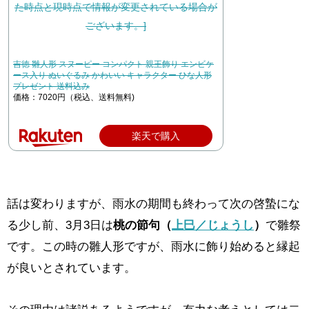
吉徳 雛人形 スヌーピー コンパクト 親王飾り エンビケ
ース入り ぬいぐるみ かわいい キャラクター ひな人形
プレゼント 送料込み
価格：7020円（税込、送料無料)
楽天で購入
話は変わりますが、雨水の期間も終わって次の啓蟄にな
る少し前、3月3日は
桃の節句（
上巳／じょうし
）
で雛祭
です。この時の雛人形ですが、雨水に飾り始めると縁起
が良いとされています。