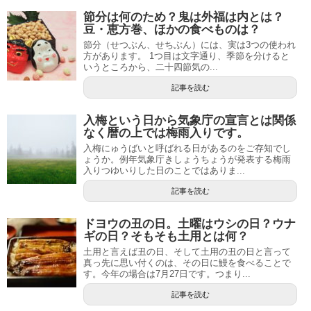
節分は何のため？鬼は外福は内とは？
豆・恵方巻、ほかの食べものは？
節分（せつぶん、せちぶん）には、実は3つの使われ
方があります。 1つ目は文字通り、季節を分けると
いうところから、二十四節気の...
記事を読む
入梅という日から気象庁の宣言とは関係
なく暦の上では梅雨入りです。
入梅にゅうばいと呼ばれる日があるのをご存知でし
ょうか。例年気象庁きしょうちょうが発表する梅雨
入りつゆいりした日のことではありま...
記事を読む
ドヨウの丑の日。土曜はウシの日？ウナ
ギの日？そもそも土用とは何？
土用と言えば丑の日、そして土用の丑の日と言って
真っ先に思い付くのは、その日に鰻を食べることで
す。今年の場合は7月27日です。つまり...
記事を読む