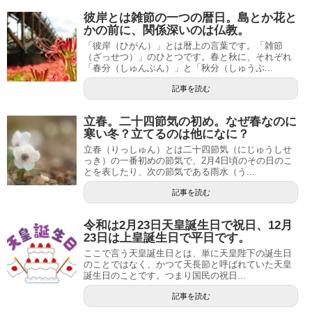
彼岸とは雑節の一つの暦日。島とか花と
かの前に、関係深いのは仏教。
「彼岸（ひがん）」とは暦上の言葉です。「雑節
（ざっせつ）」のひとつです。春と秋に、それぞれ
「春分（しゅんぶん）」と「秋分（しゅうぶ...
記事を読む
立春。二十四節気の初め。なぜ春なのに
寒い冬？立てるのは他になに？
立春（りっしゅん）とは二十四節気（にじゅうしせ
っき）の一番初めの節気で、2月4日頃のその日のこ
とを表したり、次の節気である雨水（う...
記事を読む
令和は2月23日天皇誕生日で祝日、12月
23日は上皇誕生日で平日です。
ここで言う天皇誕生日とは、単に天皇陛下の誕生日
のことではなく、かつて天長節と呼ばれていた天皇
誕生日のことです。つまり国民の祝日...
記事を読む