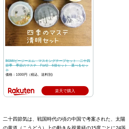
BGM/ビージーエム マスキングテープセット 二十四
節季 季節のマステ Part2 6個セット 選べるセッ
ト
価格：1000円（税込、送料別)
楽天で購入
二十四節気は、戦国時代の頃の中国で考案された、太陽
の黄道（こうどう）上の動きを視黄経の15度ごとに24等