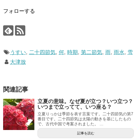
フォローする
うすい
,
二十四節気
,
何
,
時期
,
第二節気
,
雨
,
雨水
,
雪
大津放
関連記事
立夏の意味。なぜ夏が立つ？いつ立つ？
いつまで立ってて、いつ座る？
立夏りっかは季節を表す言葉です。二十四節気の第7
番目です。二十四節気は太陽の動きを基にしたもの
で、古代中国で考案されました。 ...
記事を読む