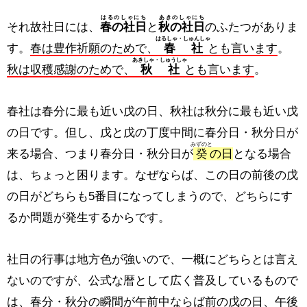
はるのしゃにち
あきのしゃにち
それ故社日には、
春の社日
と
秋の社日
のふたつがありま
はるしゃ・しゅんしゃ
す。
春は豊作祈願のためで、
春社
とも言います
。
あきしゃ・しゅうしゃ
秋は収穫感謝のためで、
秋社
とも言います
。
春社は春分に最も近い戊の日、秋社は秋分に最も近い戊
の日です。但し、戊と戊の丁度中間に春分日・秋分日が
みずのと
来る場合、つまり春分日・秋分日が
癸
の日
となる場合
は、ちょっと困ります。なぜならば、この日の前後の戊
の日がどちらも5番目になってしまうので、どちらにす
るか問題が発生するからです。
社日の行事は地方色が強いので、一概にどちらとは言え
ないのですが、公式な暦として広く普及しているもので
は、春分・秋分の瞬間が午前中ならば前の戊の日、午後