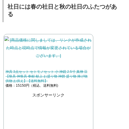
社日には春の社日と秋の社日のふたつがあ
る
神具 3点セット セトモノセット 小 神鏡 2.5寸 真榊 豆
【祭具 神祭具 奉献 献上 お盛り物 神饌 盛り物 捧げ物
供物 お供え】【送料無料】
価格：15150円（税込、送料無料)
スポンサーリンク