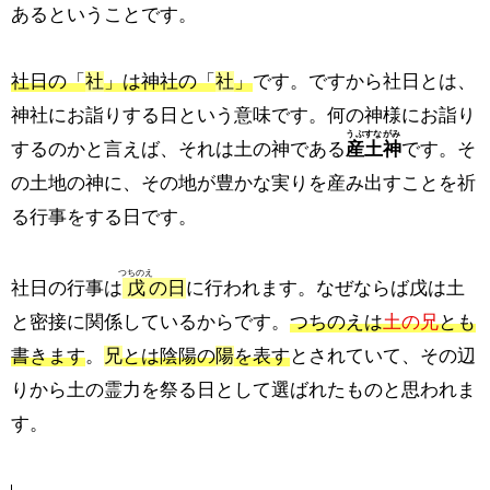
あるということです。
社日の「
社
」は神社の「
社
」
です。ですから社日とは、
神社にお詣りする日という意味です。何の神様にお詣り
うぶすながみ
するのかと言えば、それは土の神である
産土神
です。そ
の土地の神に、その地が豊かな実りを産み出すことを祈
る行事をする日です。
つちのえ
社日の行事は
戊
の日
に行われます。なぜならば戊は土
と密接に関係しているからです。
つちのえは
土の兄
とも
書きます
。
兄
とは陰陽の
陽
を表す
とされていて、その辺
りから土の霊力を祭る日として選ばれたものと思われま
す。