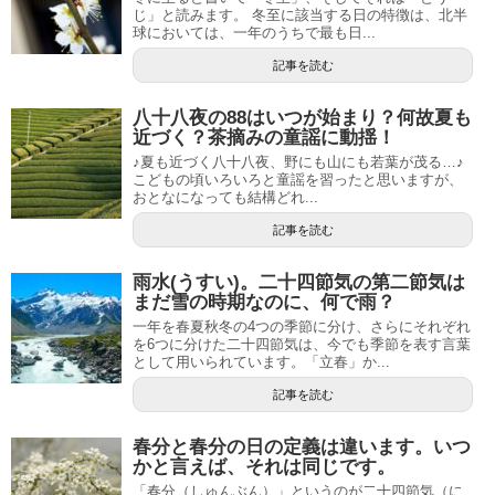
じ」と読みます。 冬至に該当する日の特徴は、北半
球においては、一年のうちで最も日...
記事を読む
八十八夜の88はいつが始まり？何故夏も
近づく？茶摘みの童謡に動揺！
♪夏も近づく八十八夜、野にも山にも若葉が茂る…♪
こどもの頃いろいろと童謡を習ったと思いますが、
おとなになっても結構どれ...
記事を読む
雨水(うすい)。二十四節気の第二節気は
まだ雪の時期なのに、何で雨？
一年を春夏秋冬の4つの季節に分け、さらにそれぞれ
を6つに分けた二十四節気は、今でも季節を表す言葉
として用いられています。「立春」か...
記事を読む
春分と春分の日の定義は違います。いつ
かと言えば、それは同じです。
「春分（しゅんぶん）」というのが二十四節気（に