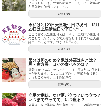
じゅうしせっき）の第四節気としてあって、毎年3月
21日前後に該当します。 つま...
記事を読む
令和は2月23日天皇誕生日で祝日、12月
23日は上皇誕生日で平日です。
ここで言う天皇誕生日とは、単に天皇陛下の誕生日
のことではなく、かつて天長節と呼ばれていた天皇
誕生日のことです。つまり国民の祝日...
記事を読む
節分は何のため？鬼は外福は内とは？
豆・恵方巻、ほかの食べものは？
節分（せつぶん、せちぶん）には、実は3つの使われ
方があります。 1つ目は文字通り、季節を分けると
いうところから、二十四節気の...
記事を読む
立夏の意味。なぜ夏が立つ？いつ立つ？
いつまで立ってて、いつ座る？
立夏りっかは季節を表す言葉です。二十四節気の第7