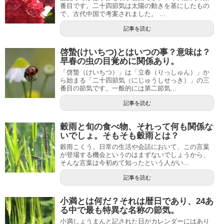
番目です。二十四節気は太陽の動きを基にしたもの
で、古代中国で考案されました。 ...
記事を読む
啓蟄(けいちつ)とはいつの事？意味は？
早春の虫の目覚めに関係あり。
「啓蟄（けいちつ）」は「立春（りっしゅん）」か
ら始まる「二十四節気（にじゅうしせっき）」の三
番目の節気です。一般的には第二節気...
記事を読む
穀雨と旬の食べ物、それって何も関係な
いでしょ。そもそも穀雨とは？
穀雨こくう。日常の生活や会話において、この言葉
が登場する機会というのはまずないでしょうから、
そんな言葉は今初めて知ったという人がい...
記事を読む
小満とは何だ？それは暦日であり、24あ
る中で最も特異な名称の節気。
小満しょうまんと記された日がカレンダーにはあり