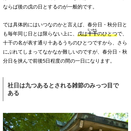
ならば後の戊の日とするのが一般的です。
では具体的にはいつなのかと言えば、春分日・秋分日と
じっかん
も毎年同じ日とは限らない上に、
戊は
十干
のひとつ
で、
十干の名が表す通り十あるうちのひとつですから、さら
にぶれてしまってなかなか難しいのですが、春分日・秋
分日を挟んで前後5日程度の間の一日になります。
社日は九つあるとされる雑節のみっつ目で
ある