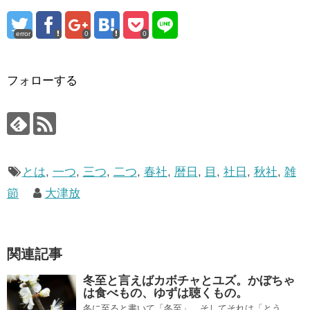
error
0
0
フォローする
とは
,
一つ
,
三つ
,
二つ
,
春社
,
暦日
,
目
,
社日
,
秋社
,
雑
節
大津放
関連記事
冬至と言えばカボチャとユズ。かぼちゃ
は食べもの、ゆずは聴くもの。
冬に至ると書いて「冬至」、そしてそれは「とう