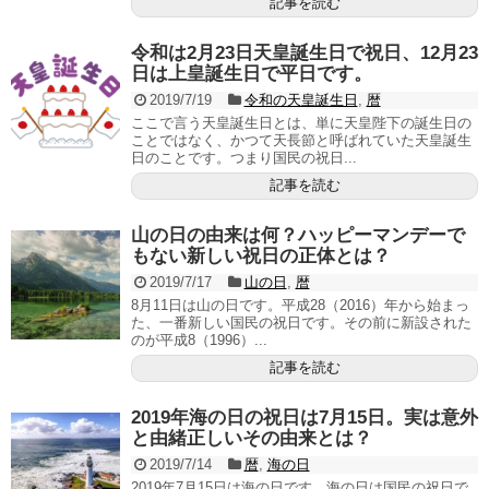
記事を読む
令和は2月23日天皇誕生日で祝日、12月23
日は上皇誕生日で平日です。
2019/7/19
令和の天皇誕生日
,
暦
ここで言う天皇誕生日とは、単に天皇陛下の誕生日の
ことではなく、かつて天長節と呼ばれていた天皇誕生
日のことです。つまり国民の祝日...
記事を読む
山の日の由来は何？ハッピーマンデーで
もない新しい祝日の正体とは？
2019/7/17
山の日
,
暦
8月11日は山の日です。平成28（2016）年から始まっ
た、一番新しい国民の祝日です。その前に新設された
のが平成8（1996）...
記事を読む
2019年海の日の祝日は7月15日。実は意外
と由緒正しいその由来とは？
2019/7/14
暦
,
海の日
2019年7月15日は海の日です。海の日は国民の祝日で