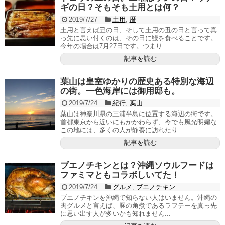
ギの日？そもそも土用とは何？
2019/7/27
土用
,
暦
土用と言えば丑の日、そして土用の丑の日と言って真
っ先に思い付くのは、その日に鰻を食べることです。
今年の場合は7月27日です。つまり...
記事を読む
葉山は皇室ゆかりの歴史ある特別な海辺
の街。一色海岸には御用邸も。
2019/7/24
紀行
,
葉山
葉山は神奈川県の三浦半島に位置する海辺の街です。
首都東京から近いにもかかわらず、今でも風光明媚な
この地には、多くの人が静養に訪れたり...
記事を読む
ブエノチキンとは？沖縄ソウルフードは
ファミマともコラボしいてた！
2019/7/24
グルメ
,
ブエノチキン
ブエノチキンを沖縄で知らない人はいません。沖縄の
肉グルメと言えば、豚の角煮であるラフテーを真っ先
に思い出す人が多いかも知れません...