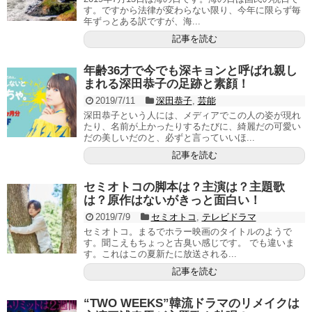
す。ですから法律が変わらない限り、今年に限らず毎
年ずっとある訳ですが、海...
記事を読む
年齢36才で今でも深キョンと呼ばれ親し
まれる深田恭子の足跡と素顔！
2019/7/11
深田恭子
,
芸能
深田恭子という人には、メディアでこの人の姿が現れ
たり、名前が上かったりするたびに、綺麗だの可愛い
だの美しいだのと、必ずと言っていいほ...
記事を読む
セミオトコの脚本は？主演は？主題歌
は？原作はないがきっと面白い！
2019/7/9
セミオトコ
,
テレビドラマ
セミオトコ。まるでホラー映画のタイトルのようで
す。聞こえもちょっと古臭い感じです。 でも違いま
す。これはこの夏新たに放送される...
記事を読む
“TWO WEEKS”韓流ドラマのリメイクは