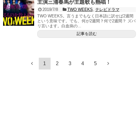
主演三浦春馬が主題歌も熱唱！
2019/7/8
TWO WEEKS
,
テレビドラマ
TWO WEEKS。言うまでもなく日本語に訳せば2週間
という意味です。でも、何が2週間？何で2週間？ ズバ
リ言います。白血病の...
記事を読む
1
2
3
4
5