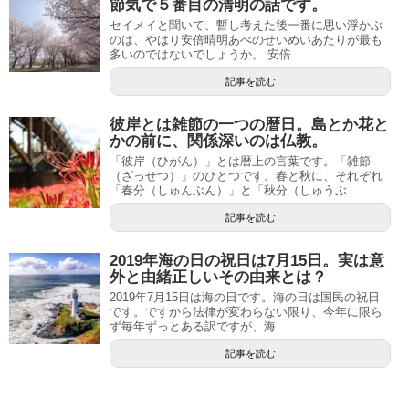
節気で５番目の清明の話です。
セイメイと聞いて、暫し考えた後一番に思い浮かぶ
のは、やはり安倍晴明あべのせいめいあたりが最も
多いのではないでしょうか。 安倍...
記事を読む
彼岸とは雑節の一つの暦日。島とか花と
かの前に、関係深いのは仏教。
「彼岸（ひがん）」とは暦上の言葉です。「雑節
（ざっせつ）」のひとつです。春と秋に、それぞれ
「春分（しゅんぶん）」と「秋分（しゅうぶ...
記事を読む
2019年海の日の祝日は7月15日。実は意
外と由緒正しいその由来とは？
2019年7月15日は海の日です。海の日は国民の祝日
です。ですから法律が変わらない限り、今年に限ら
ず毎年ずっとある訳ですが、海...
記事を読む