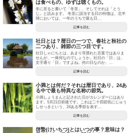
は食べもの、ゆずは聴くもの。
冬に至ると書いて「冬至」、そしてそれは「とう
じ」と読みます。 冬至に該当する日の特徴は、北半
球においては、一年のうちで最も日...
記事を読む
社日とは？暦日の一つで、春社と秋社の
二つあり、雑節の三つ目です。
社日しゃにちとは、あまり耳慣れた言葉ではありま
せんが、一体何なのでしょうか。社日の「日」は、
文字通り「日」ですよね。何の日なのか、...
記事を読む
小満とは何だ？それは暦日であり、24あ
る中で最も特異な名称の節気。
小満しょうまんと記された日がカレンダーにはあり
ます。5月21日前後です。これは二十四節気にじゅう
しせっきという、24ある季節を表す...
記事を読む
啓蟄(けいちつ)とはいつの事？意味は？