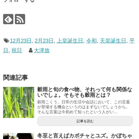
12月23日
,
2月23日
,
上皇誕生日
,
令和
,
天皇誕生日
,
平
日
,
祝日
大津放
関連記事
穀雨と旬の食べ物、それって何も関係な
いでしょ。そもそも穀雨とは？
穀雨こくう。日常の生活や会話において、この言葉
が登場する機会というのはまずないでしょうから、
そんな言葉は今初めて知ったという人がい...
記事を読む
冬至と言えばカボチャとユズ。かぼちゃ