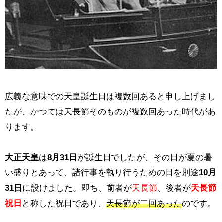
広義な意味での天皇誕生日は複数回あると申し上げまし
たが、かつては天長節そのものが複数回あった時代があ
ります。
大正天皇
は
8月31日
が誕生日でしたが、その日が夏の暑
い盛りとあって、諸行事を執り行うための日を別途
10月
31日
に設けました。即ち、前者が
天長節
、後者が
天長節
祝日
と称した祝日であり、
天長節が二回あった
のです。