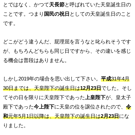
とではなく、かつて
天長節
と呼ばれていた天皇誕生日の
ことです。つまり
国民の祝日
としての天皇誕生日のこと
です。
どこがどう違うんだ、屁理屈を言うなと叱られそうです
が、もちろんどちらも同じ日ですから、その違いを感じ
る機会は普段はありません。
しかし2019年の場合を思い出して下さい。
平成
31年4月
30日までは、天皇陛下の誕生日は
12月23日
でした。そし
てその日を限りに天皇陛下であった
上皇陛下
が、皇太子
殿下であった
今上陛下
に天皇の位を譲位されたので、
令
和
元年5月1日以降は、天皇陛下の誕生日は
2月23日
にな
りました。