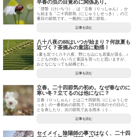
早春の虫の目覚めに関係あり。
「啓蟄（けいちつ）」は「立春（りっしゅん）」か
ら始まる「二十四節気（にじゅうしせっき）」の三
番目の節気です。一般的には第二節気...
記事を読む
八十八夜の88はいつが始まり？何故夏も
近づく？茶摘みの童謡に動揺！
♪夏も近づく八十八夜、野にも山にも若葉が茂る…♪
こどもの頃いろいろと童謡を習ったと思いますが、
おとなになっても結構どれ...
記事を読む
立春。二十四節気の初め。なぜ春なのに
寒い冬？立てるのは他になに？
立春（りっしゅん）とは二十四節気（にじゅうしせ
っき）の一番初めの節気で、2月4日頃のその日のこ
とを表したり、次の節気である雨水（う...
記事を読む
セイメイ。陰陽師の事ではなく、二十四