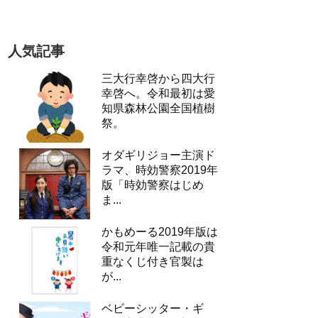
人気記事
三大行幸啓から四大行
幸啓へ。令和最初は愛
知県森林公園全国植樹
祭。
オダギリジョー主演ド
ラマ、時効警察2019年
版「時効警察はじめ
ま...
かもめーる2019年版は
令和元年唯一記載の貴
重なくじ付き官製は
が...
ベビーシッター・ギ