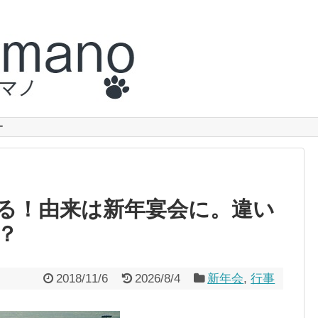
ー
る！由来は新年宴会に。違い
？
2018/11/6
2026/8/4
新年会
,
行事