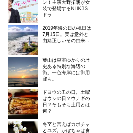
ン！主演大野拓朗が女
装で登場するNHKBS
ドラ...
2019年海の日の祝日は
7月15日。実は意外と
由緒正しいその由来...
葉山は皇室ゆかりの歴
史ある特別な海辺の
街。一色海岸には御用
邸も。
ドヨウの丑の日。土曜
はウシの日？ウナギの
日？そもそも土用とは
何？
冬至と言えばカボチャ
とユズ。かぼちゃは食