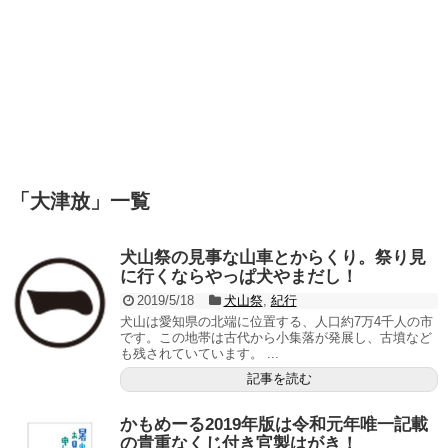
「
大津放
」
一覧
犬山祭の見事な山車とからくり。祭り見
に行くならやっぱ犬やまだし！
2019/5/18
犬山祭
,
紀行
犬山は愛知県の北端に位置する、人口約7万4千人の市
です。この地帯は古代から小集落が発展し、古墳など
も残されていています。 ...
記事を読む
かもめーる2019年版は令和元年唯一記載
の貴重なくじ付き官製はがき！