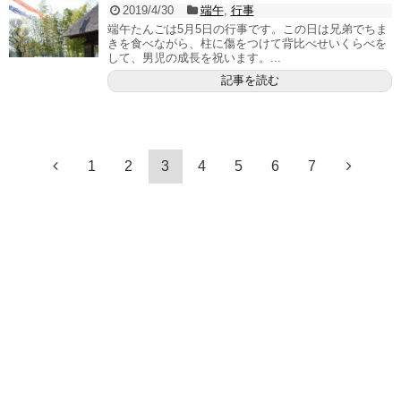
2019/4/30
端午
,
行事
端午たんごは5月5日の行事です。この日は兄弟でちま
きを食べながら、柱に傷をつけて背比べせいくらべを
して、男児の成長を祝います。...
記事を読む
1
2
3
4
5
6
7