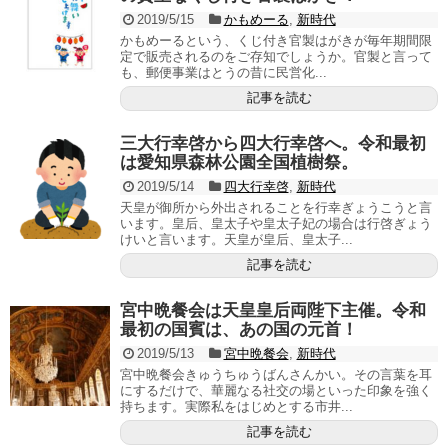
2019/5/15
かもめーる
,
新時代
かもめーるという、くじ付き官製はがきが毎年期間限
定で販売されるのをご存知でしょうか。官製と言って
も、郵便事業はとうの昔に民営化...
記事を読む
三大行幸啓から四大行幸啓へ。令和最初
は愛知県森林公園全国植樹祭。
2019/5/14
四大行幸啓
,
新時代
天皇が御所から外出されることを行幸ぎょうこうと言
います。皇后、皇太子や皇太子妃の場合は行啓ぎょう
けいと言います。天皇が皇后、皇太子...
記事を読む
宮中晩餐会は天皇皇后両陛下主催。令和
最初の国賓は、あの国の元首！
2019/5/13
宮中晩餐会
,
新時代
宮中晩餐会きゅうちゅうばんさんかい。その言葉を耳
にするだけで、華麗なる社交の場といった印象を強く
持ちます。実際私をはじめとする市井...
記事を読む