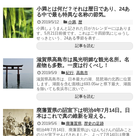
小満とは何だ？それは暦日であり、24あ
る中で最も特異な名称の節気。
2019/5/12
小満
,
暦
小満しょうまんと記された日がカレンダーにはありま
す。5月21日前後です。これは二十四節気にじゅうし
せっきという、24ある季節を表す...
記事を読む
滋賀県高島市は風光明媚な観光名所。名
産物も多数。一度は行くべし！
2019/5/9
紀行
,
高島市
滋賀県高島市は、日本最大の湖、琵琶湖の北西に位置
します。湖面を含む面積は693.05㎢と県下最大、湖面
を除いても長浜市に次いで...
記事を読む
廃藩置県の詔宣下は明治4年7月14日。日
本はこれで真の維新を迎える。
2019/5/6
廃藩置県
,
歴史の足跡
明治4年7月14日、廃藩置県はいはんちけんの詔みこと
のりが宣下せんげされました。よって7月14日は廃藩