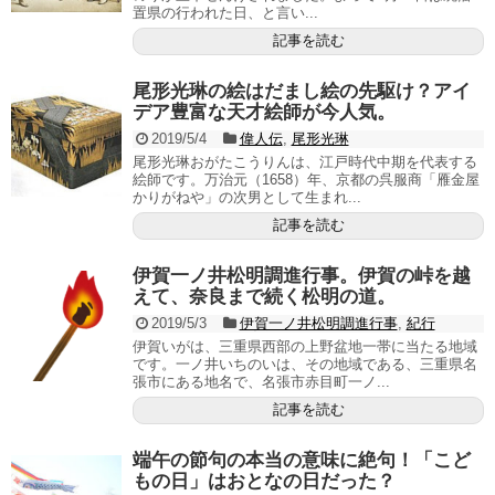
置県の行われた日、と言い...
記事を読む
尾形光琳の絵はだまし絵の先駆け？アイ
デア豊富な天才絵師が今人気。
2019/5/4
偉人伝
,
尾形光琳
尾形光琳おがたこうりんは、江戸時代中期を代表する
絵師です。万治元（1658）年、京都の呉服商「雁金屋
かりがねや」の次男として生まれ...
記事を読む
伊賀一ノ井松明調進行事。伊賀の峠を越
えて、奈良まで続く松明の道。
2019/5/3
伊賀一ノ井松明調進行事
,
紀行
伊賀いがは、三重県西部の上野盆地一帯に当たる地域
です。一ノ井いちのいは、その地域である、三重県名
張市にある地名で、名張市赤目町一ノ...
記事を読む
端午の節句の本当の意味に絶句！「こど
もの日」はおとなの日だった？