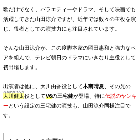
歌だけでなく、バラエティーやドラマ、そして映画でも
活躍してきた山田涼介ですが、近年では数々の主役を演
じ、役者としての演技力にも注目されています。
そんな山田涼介が、この度脚本家の岡田惠和と強力なペ
アを組んで、テレビ朝日のドラマにいきなり主役として
初出場します。
出演者は他に、大川由香役として
木南晴夏
、その兄の
おおかわけんた
大川健太
役として
V6
の
三宅健
が登場、特に
伝説のヤンキ
ー
という設定の三宅健の演技も、山田涼介同様注目で
す。