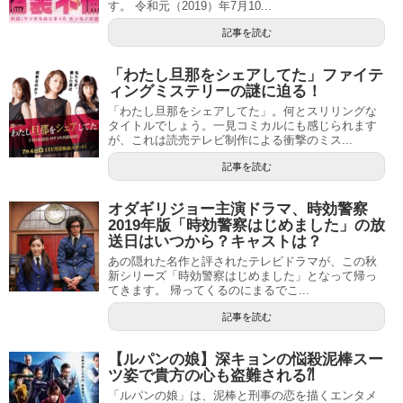
す。 令和元（2019）年7月10...
記事を読む
「わたし旦那をシェアしてた」ファイテ
ィングミステリーの謎に迫る！
「わたし旦那をシェアしてた」。何とスリリングな
タイトルでしょう。一見コミカルにも感じられます
が、これは読売テレビ制作による衝撃のミス...
記事を読む
オダギリジョー主演ドラマ、時効警察
2019年版「時効警察はじめました」の放
送日はいつから？キャストは？
あの隠れた名作と評されたテレビドラマが、この秋
新シリーズ「時効警察はじめました」となって帰っ
てきます。 帰ってくるのにまるでこ...
記事を読む
【ルパンの娘】深キョンの悩殺泥棒スー
ツ姿で貴方の心も盗難される⁈
「ルパンの娘」は、泥棒と刑事の恋を描くエンタメ