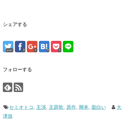
シェアする
error
0
0
フォローする
セミオトコ
,
主演
,
主題歌
,
原作
,
脚本
,
面白い
大
津放