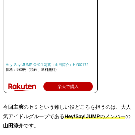
Hey! Say! JUMP 公式生写真（山田涼介）HY00172
価格：980円（税込、送料無料)
楽天で購入
今回
主演
のセミという難しい役どころを担うのは、大人
気アイドルグループである
Hey!Say!JUMP
のメンバー
の
山田涼介
です。