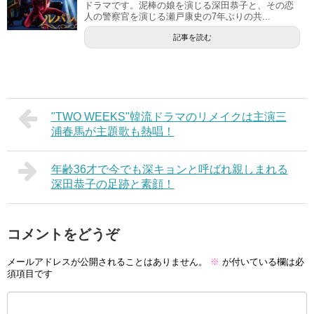
ドラマです。泥棒の娘を演じる深田恭子と、その恋
人の警察官を演じる瀬戸康史の7年ぶりの共...
記事を読む
"TWO WEEKS"韓流ドラマのリメイクは主演三
浦春馬が主題歌も熱唱！
年齢36才で今でも深キョンと呼ばれ親しまれる
深田恭子の足跡と素顔！
コメントをどうぞ
メールアドレスが公開されることはありません。
※
が付いている欄は必
須項目です