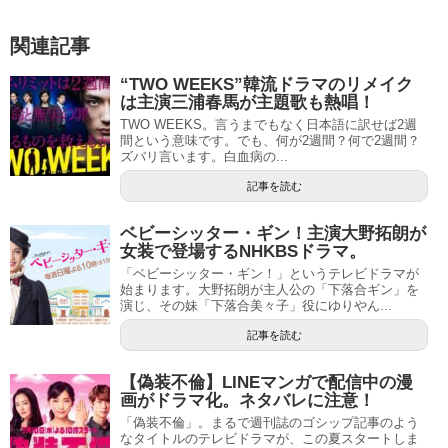
関連記事
“TWO WEEKS”韓流ドラマのリメイク
は主演三浦春馬が主題歌も熱唱！
TWO WEEKS。言うまでもなく日本語に訳せば2週
間という意味です。でも、何が2週間？何で2週間？
ズバリ言います。白血病の...
記事を読む
ベビーシッター・ギン！主演大野拓朗が
女装で登場するNHKBSドラマ。
「ベビーシッター・ギン！」というテレビドラマが
始まります。大野拓朗が主人公の「下落合ギン」を
演じ、その妹「下落合美々子」役にゆりやん...
記事を読む
【偽装不倫】LINEマンガで配信中の漫
画がドラマ化。ネタバレに注意！
「偽装不倫」。まるで週刊誌のゴシップ記事のよう
なタイトルのテレビドラマが、この夏スタートしま