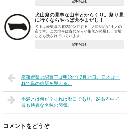
記事を読む
犬山祭の見事な山車とからくり。祭り見
に行くならやっぱ犬やまだし！
犬山は愛知県の北端に位置する、人口約7万4千人の
市です。この地帯は古代から小集落が発展し、古墳
なども残されていています。 ...
記事を読む
廃藩置県の詔宣下は明治4年7月14日。日本はこ
れで真の維新を迎える。
小満とは何だ？それは暦日であり、24ある中で
最も特異な名称の節気。
コメントをどうぞ