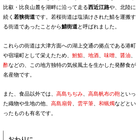
比叡・比良山麓を湖畔に沿って走る
西近江路
や、北陸に
続く
若狭街道
です。若桜街道は塩漬けされた鯖を運搬す
る街道であったことから
鯖街道
と呼ばれました。
これらの街道は大津方面への湖上交通の拠点である港町
や宿場町として栄えたため、
鮒鮨
、
地酒
、
味噌
、
醤油
、
酢
などの、この地方独特の気候風土を生かした発酵食が
名産物です。
また、食品以外では、
高島ちぢみ
、
高島帆布の鞄
といっ
た織物や生地の他、
高島扇骨
、
雲平筆
、
和蝋燭
などとい
ったものも有名です。
おわりに