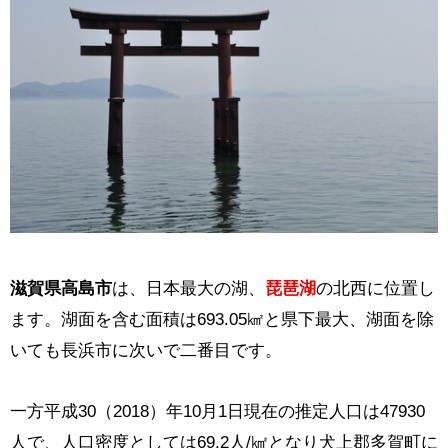
滋賀県高島市
は、日本最大の湖、
琵琶湖
の北西に位置し
ます。湖面を含む面積は693.05㎢と県下最大、湖面を除
いても長浜市に次いで二番目です。
一方平成30（2018）年10月1日現在の推定人口は47930
人で、人口密度としては69.2人/㎢となり犬上郡多賀町に