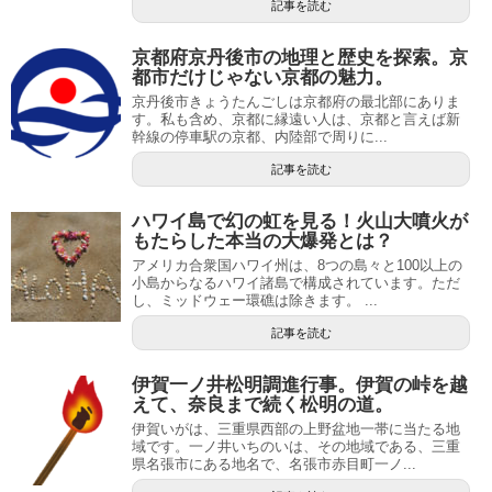
記事を読む
京都府京丹後市の地理と歴史を探索。京
都市だけじゃない京都の魅力。
京丹後市きょうたんごしは京都府の最北部にありま
す。私も含め、京都に縁遠い人は、京都と言えば新
幹線の停車駅の京都、内陸部で周りに...
記事を読む
ハワイ島で幻の虹を見る！火山大噴火が
もたらした本当の大爆発とは？
アメリカ合衆国ハワイ州は、8つの島々と100以上の
小島からなるハワイ諸島で構成されています。ただ
し、ミッドウェー環礁は除きます。 ...
記事を読む
伊賀一ノ井松明調進行事。伊賀の峠を越
えて、奈良まで続く松明の道。
伊賀いがは、三重県西部の上野盆地一帯に当たる地
域です。一ノ井いちのいは、その地域である、三重
県名張市にある地名で、名張市赤目町一ノ...