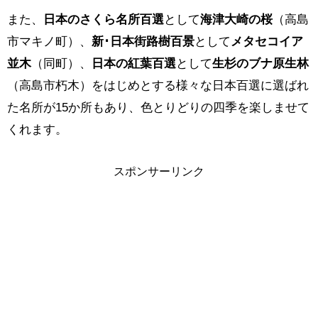
また、
日本のさくら名所百選
として
海津大崎の桜
（高島
市マキノ町）、
新･日本街路樹百景
として
メタセコイア
並木
（同町）、
日本の紅葉百選
として
生杉のブナ原生林
（高島市朽木）をはじめとする様々な日本百選に選ばれ
た名所が15か所もあり、色とりどりの四季を楽しませて
くれます。
スポンサーリンク