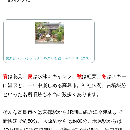
愛犬とフレンチディナーを楽しむ宿 ＧＵＺＵ（グズ）
春
は花見、
夏
は水泳にキャンプ、
秋
は紅葉、
冬
はスキー
に温泉と、一年中楽しめる高島市。神社仏閣、古墳城跡
といった名所旧跡も本当に数多くあります。
そんな高島市へは京都駅からJR湖西線近江今津駅まで
新快速で約50分、大阪駅からは約80分、米原駅からは