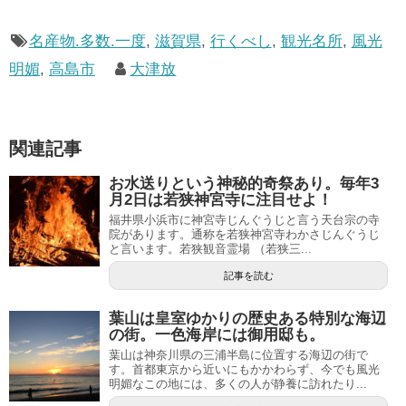
名産物.多数.一度
,
滋賀県
,
行くべし
,
観光名所
,
風光
明媚
,
高島市
大津放
関連記事
お水送りという神秘的奇祭あり。毎年3
月2日は若狭神宮寺に注目せよ！
福井県小浜市に神宮寺じんぐうじと言う天台宗の寺
院があります。通称を若狭神宮寺わかさじんぐうじ
と言います。若狭観音霊場 （若狭三...
記事を読む
葉山は皇室ゆかりの歴史ある特別な海辺
の街。一色海岸には御用邸も。
葉山は神奈川県の三浦半島に位置する海辺の街で
す。首都東京から近いにもかかわらず、今でも風光
明媚なこの地には、多くの人が静養に訪れたり...