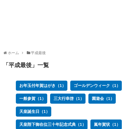
ホーム
平成最後
「
平成最後
」
一覧
お年玉付年賀はがき（1）
ゴールデンウィーク（1）
一般参賀（1）
三大行幸啓（1）
園遊会（1）
天皇誕生日（1）
天皇陛下御在位三十年記念式典（1）
嵐年賀状（1）