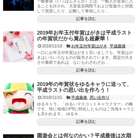
一般参賀（いっぱんさんが）とは、一般人が皇居に入
ることを許され、天皇皇后両陛下および皇族方と対面
して祝賀したり、記帳して奉祝したり...
記事を読む
2019年お年玉付年賀はがきは平成ラスト
の年賀状だから賞品も超豪華！
2018/11/19
お年玉付年賀はがき
,
平成最後
一口にお年玉付年賀はがきと言いましても、年賀はが
きはいろいろなものが販売されています。既定の大き
さや素材であれば、なにもわざわざお...
記事を読む
2019年の年賀状をゆるキャラに送って、
平成ラストの思い出を作ろう！
2018/11/15
平成最後
,
思い出作り
ゆるキャラ。「ゆるいマスコットキャラクター」の略
です。特に地域のPRに特化したものはご当地キャラと
も言われます。 ゆるキ...
記事を読む
園遊会とは何なのかい？平成最後は次期