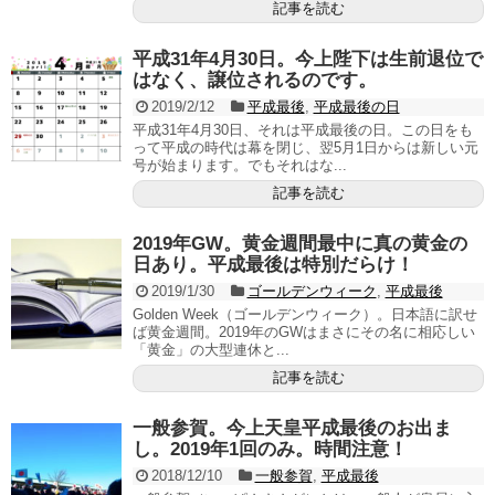
記事を読む
平成31年4月30日。今上陛下は生前退位で
はなく、譲位されるのです。
2019/2/12
平成最後
,
平成最後の日
平成31年4月30日、それは平成最後の日。この日をも
って平成の時代は幕を閉じ、翌5月1日からは新しい元
号が始まります。でもそれはな...
記事を読む
2019年GW。黄金週間最中に真の黄金の
日あり。平成最後は特別だらけ！
2019/1/30
ゴールデンウィーク
,
平成最後
Golden Week（ゴールデンウィーク）。日本語に訳せ
ば黄金週間。2019年のGWはまさにその名に相応しい
「黄金」の大型連休と...
記事を読む
一般参賀。今上天皇平成最後のお出ま
し。2019年1回のみ。時間注意！
2018/12/10
一般参賀
,
平成最後