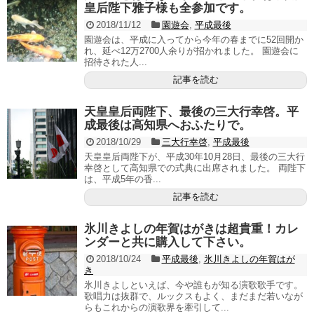
皇后陛下雅子様も全参加です。
2018/11/12
園遊会
,
平成最後
園遊会は、平成に入ってから今年の春までに52回開か
れ、延べ12万2700人余りが招かれました。 園遊会に
招待された人...
記事を読む
天皇皇后両陛下、最後の三大行幸啓。平
成最後は高知県へおふたりで。
2018/10/29
三大行幸啓
,
平成最後
天皇皇后両陛下が、平成30年10月28日、最後の三大行
幸啓として高知県での式典に出席されました。 両陛下
は、平成5年の香...
記事を読む
氷川きよしの年賀はがきは超貴重！カレ
ンダーと共に購入して下さい。
2018/10/24
平成最後
,
氷川きよしの年賀はが
き
氷川きよしといえば、今や誰もが知る演歌歌手です。
歌唱力は抜群で、ルックスもよく、まだまだ若いなが
らもこれからの演歌界を牽引して...