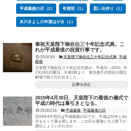
平成最後の日（2）
年賀状（1）
思い出作り（1）
氷川きよしの年賀はがき（1）
奉祝天皇陛下御在位三十年記念式典。こ
れが平成最後の祝賀行事です。
2019/3/8
天皇陛下御在位三十年記念式典
,
平成
最後
天皇陛下御在位三十年記念式典が、平成31（2019）年
2月24日日曜日、午後2時より、東京都千代田区の国立
劇場で執り行われました。...
記事を読む
2019年4月30日、天皇陛下の最後の儀式で
平成の時代は幕引きとなる。
2019/2/16
平成最後
,
平成最後の日
2019年4月30日は平成最後の日です。平成は31年と4か
月をもって幕を閉じます。この日を最後に今上陛下が
譲位じょういされるか...