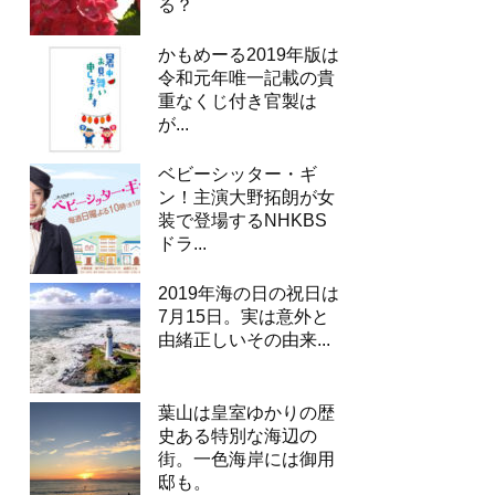
る？
かもめーる2019年版は
令和元年唯一記載の貴
重なくじ付き官製は
が...
ベビーシッター・ギ
ン！主演大野拓朗が女
装で登場するNHKBS
ドラ...
2019年海の日の祝日は
7月15日。実は意外と
由緒正しいその由来...
葉山は皇室ゆかりの歴
史ある特別な海辺の
街。一色海岸には御用
邸も。