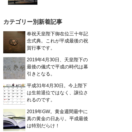
カテゴリー別新着記事
奉祝天皇陛下御在位三十年記
念式典。これが平成最後の祝
賀行事です。
2019年4月30日、天皇陛下の
最後の儀式で平成の時代は幕
引きとなる。
平成31年4月30日。今上陛下
は生前退位ではなく、譲位さ
れるのです。
2019年GW。黄金週間最中に
真の黄金の日あり。平成最後
は特別だらけ！