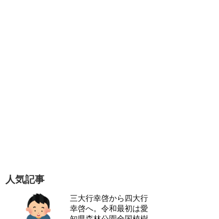
人気記事
三大行幸啓から四大行
幸啓へ。令和最初は愛
知県森林公園全国植樹