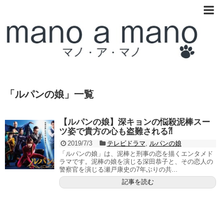
「
ルパンの娘
」
一覧
【ルパンの娘】深キョンの悩殺泥棒スー
ツ姿で貴方の心も盗難される⁈
2019/7/3
テレビドラマ
,
ルパンの娘
「ルパンの娘」は、泥棒と刑事の恋を描くエンタメド
ラマです。泥棒の娘を演じる深田恭子と、その恋人の
警察官を演じる瀬戸康史の7年ぶりの共...
記事を読む