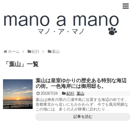
ホーム
紀行
葉山
「
葉山
」
一覧
葉山は皇室ゆかりの歴史ある特別な海辺
の街。一色海岸には御用邸も。
2019/7/24
紀行
,
葉山
葉山は神奈川県の三浦半島に位置する海辺の街です。
首都東京から近いにもかかわらず、今でも風光明媚な
この地には、多くの人が静養に訪れたり...
記事を読む