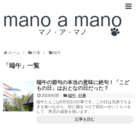
ホーム
行事
端午
「
端午
」
一覧
端午の節句の本当の意味に絶句！「こど
もの日」はおとなの日だった？
2019/4/30
端午
,
行事
端午たんごは5月5日の行事です。この日は兄弟でちま
きを食べながら、柱に傷をつけて背比べせいくらべを
して、男児の成長を祝います。...
記事を読む